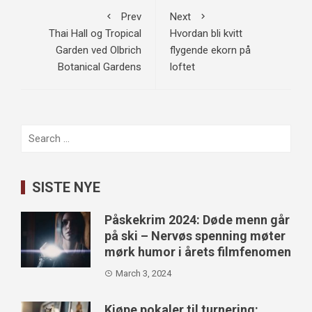
Prev
Next
Thai Hall og Tropical
Hvordan bli kvitt
Garden ved Olbrich
flygende ekorn på
Botanical Gardens
loftet
Search
for:
SISTE NYE
Påskekrim 2024: Døde menn går
på ski – Nervøs spenning møter
mørk humor i årets filmfenomen
March 3, 2024
Kjøpe pokaler til turnering: